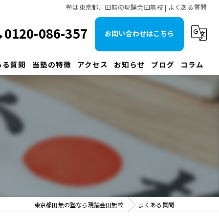
塾は東京都、田無の現論会田無校 | よくある質問
0120-086-357
お問い合わせはこちら
ある質問
当塾の特徴
アクセス
お知らせ
ブログ
コラム
大学受験
早慶
予備校
国立
MARCH
東京都田無の塾なら現論会田無校
よくある質問