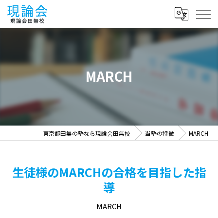
MARCH
東京都田無の塾なら現論会田無校
当塾の特徴
MARCH
生徒様のMARCHの合格を目指した指
導
MARCH