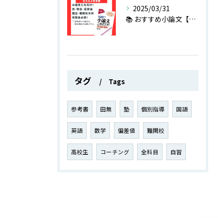
2025/03/31
📚 おすすめ小論文【学部別】参考書 ③ 📚
タグ
Tags
参考書
田無
塾
個別指導
国語
英語
数学
偏差値
難関校
高校生
コーチング
全科目
自習