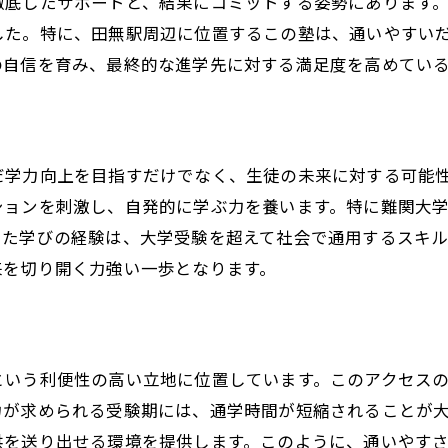
徹底したサポートと、結果にコミットする姿勢にあります
塾選びで後悔しないためのポイント
した。特に、田無駅周辺に位置するこの塾は、通いやすい
現論会田無校の指導哲学
の自信を育み、最終的な進学先に対する満足度を高めてい
成功する塾選びのためのチェックリスト
だ学力向上を目指すだけでなく、生徒の未来に対する可能
ションを刺激し、自発的に学ぶ力を養います。特に難関大
した学びの経験は、大学受験を超えて社会で通用するスキ
来を切り開く力強い一歩となります。
という利便性の高い立地に位置しています。このアクセス
力が求められる受験期には、通学時間が短縮されることが
供を送り出せる環境を提供します。このように、通いやす