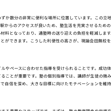
志望校合格への道田無校の塾が提供する学習プラン
目標達成のためのオーダーメイド学習プラン
わずか数分の非常に便利な場所に位置しています。この立
。駅からのアクセスが良いため、塾生活を充実させるための
個別指導での進捗管理方法
心材料となっており、通塾時の送り迎えの負担を軽減しま
現論会田無校のカリキュラムの特徴
ことができます。こうした利便性の高さが、現論会田無校
受験対策に特化した学習プラン
志望校合格へのステップバイステップガイド
個別指導が提供する計画的学習のメリット
イルやペースに合わせた指導を受けられることです。成功
田無駅から通いやすい塾の個別指導で目標達成
てることが重要です。塾の個別指導では、講師が生徒の強
通いやすさがもたらす学習効率の向上
とで自信を深め、大きな目標に向けたモチベーションを維
現論会田無校の通学の利便性
個別指導での生活習慣改善の効果
時間を有効活用するための通学方法