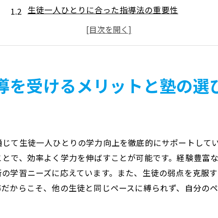
生徒一人ひとりに合った指導法の重要性
現論会田無校の実績と信頼
田無駅からのアクセスの良さ
個別指導での成功体験を積む方法
塾選びで成功するためのポイント
導を受けるメリットと塾の選
田無駅近くの塾で難関大学を目指す個別指導の魅力
難関大学合格に向けた特別指導法
個別指導での進学実績
通じて生徒一人ひとりの学力向上を徹底的にサポートして
塾での学びがもたらす未来の可能性
ことで、効率よく学力を伸ばすことが可能です。経験豊富
田無駅から通いやすい立地の利点
新の学習ニーズに応えています。また、生徒の弱点を克服
個別指導が提供する学習環境の特徴
導だからこそ、他の生徒と同じペースに縛られず、自分のペ
難関大学を目指すための戦略的学習
個別指導で学習意欲を引き出す塾の重要性