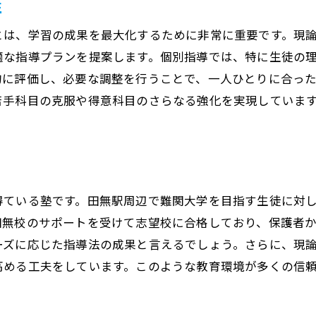
性
個別指導がもたらす学習のモチベーション
とは、学習の成果を最大化するために非常に重要です。現
生徒の興味を引き出す指導法
適な指導プランを提案します。個別指導では、特に生徒の
学習意欲向上のための環境作り
的に評価し、必要な調整を行うことで、一人ひとりに合っ
現論会田無校の教育理念
苦手科目の克服や得意科目のさらなる強化を実現していま
生徒一人ひとりの可能性を広げる方法
。
個別指導が与える自己成長の機会
塾選びのポイント現論会田無校の個別指導に注目
信頼できる塾の選び方
得ている塾です。田無駅周辺で難関大学を目指す生徒に対
個別指導の質を見極める基準
田無校のサポートを受けて志望校に合格しており、保護者
現論会田無校の特長と選ばれる理由
ーズに応じた指導法の成果と言えるでしょう。さらに、現
高める工夫をしています。このような教育環境が多くの信
塾選びにおける親の役割
学習成果を最大化する塾の選び方
田無駅近くでの塾選びの利点