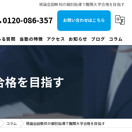
現論会田無校の個別指導で難関大学合格を目指す
0120-086-357
お問い合わせはこちら
ある質問
当塾の特徴
アクセス
お知らせ
ブログ
コラム
大学受験
早慶
合格を目指す
予備校
国立
MARCH
コラム
現論会田無校の個別指導で難関大学合格を目指す