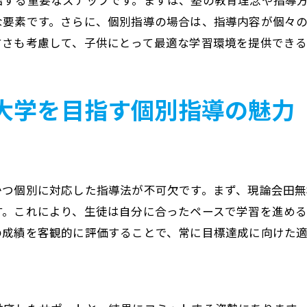
結する重要なステップです。まずは、塾の教育理念や指導
田無駅近くでの勉強時間の確保
な要素です。さらに、個別指導の場合は、指導内容が個々
通学時間を学びに変える方法
すさも考慮して、子供にとって最適な学習環境を提供でき
個別指導で自己成長を促進する塾の役割と効果
個別指導が生徒の自己成長を促す理由
学習を通じた自己肯定感の向上
大学を目指す個別指導の魅力
現論会田無校が育む自己成長の文化
生徒の自信を引き出す指導
自己成長を目指すための学習環境
かつ個別に対応した指導法が不可欠です。まず、現論会田
個別指導が提供する成功体験の重要性
す。これにより、生徒は自分に合ったペースで学習を進め
塾選びで差をつける現論会田無校の個別指導
の成績を客観的に評価することで、常に目標達成に向けた
現論会田無校の個別指導が選ばれる理由
他塾との差別化ポイント
個別指導のクオリティを評価する方法