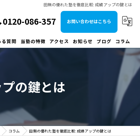
田無の優れた塾を徹底比較: 成績アップの鍵とは
0120-086-357
お問い合わせはこちら
ある質問
当塾の特徴
アクセス
お知らせ
ブログ
コラム
大学受験
早慶
ップの鍵とは
予備校
国立
MARCH
コラム
田無の優れた塾を徹底比較: 成績アップの鍵とは