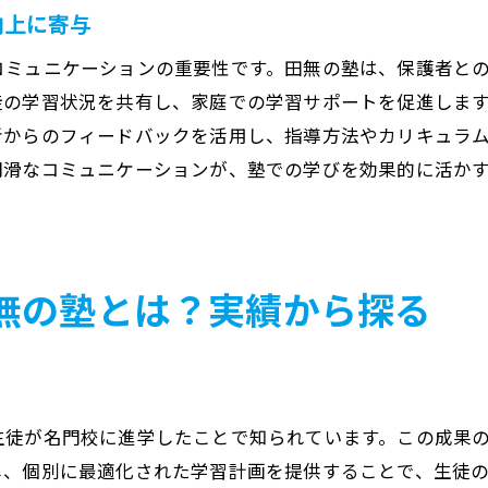
学生の得意分野を伸ばす指導法
向上に寄与
成績別指導での成果の実例
コミュニケーションの重要性です。田無の塾は、保護者と
学力向上のカギはここに！田無の塾で見る成功事例
徒の学習状況を共有し、家庭での学習サポートを促進します
生徒の成長を支えた成功事例
者からのフィードバックを活用し、指導方法やカリキュラ
塾通いで変わった学習意欲と結果
円滑なコミュニケーションが、塾での学びを効果的に活か
モチベーションを引き出す指導の工夫
成果を上げるための個別カウンセリング
成功者に学ぶ効率的な勉強法
無の塾とは？実績から探る
田無の塾での成功事例とその要因
田無の塾が提供する学習の価値: 親子で選びたい理由
親子の意見を反映した塾選び
家庭学習との連携が生む成果
生徒が名門校に進学したことで知られています。この成果
保護者からの評価が高い塾の特徴
し、個別に最適化された学習計画を提供することで、生徒