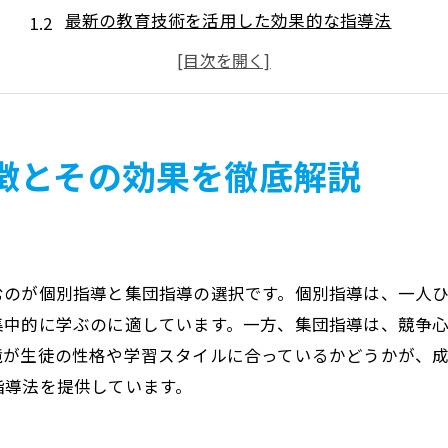
最新の教育技術を活用した効果的な指導法
塾の選び方で重要なポイントとは
生徒の理解を深めるためのサポート体制
田無の地域に根ざした塾の利点
保護者とのコミュニケーションが成績向上に寄与
徴とその効果を徹底解説
成績アップに最適な田無の塾とは？実績から探る
過去の合格実績とその要因
成績向上を支える指導方法の実例
むのが個別指導と集団指導の選択です。個別指導は、一人
生徒の成長を促す適切な学習環境
集中的に学ぶのに適しています。一方、集団指導は、競争
努力を結果に結びつける仕組み
境が生徒の性格や学習スタイルに合っているかどうかが、
進捗を共有し、成果を出すための戦略
指導法を提供しています。
実績を生む田無の塾の秘密
田無の人気塾ランキング: 学習環境がもたらす成果