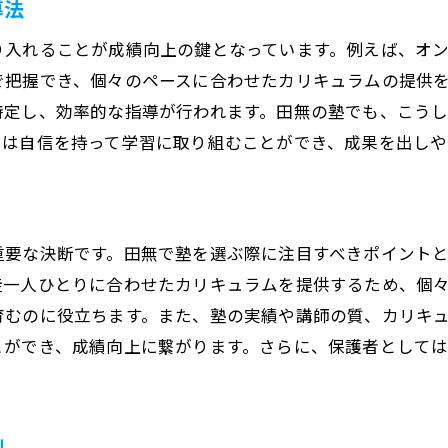
導法
快適な学習環境の重要性
り入れることが成績向上の鍵となっています。例えば、オ
田無の塾での学習体験談
把握でき、個々のペースに合わせたカリキュラムの提供を
教師の質と生徒の成績の関係
特定し、効率的な指導が行われます。田無の塾でも、こう
地域密着型塾の強み
ちは自信を持って学習に取り組むことができ、成果を出しや
生徒のニーズに応じた柔軟な学習プラン
コミュニティとの連携がもたらす学習効果
未来を支える学びの場、田無の塾を選ぶ理由
重要な決断です。田無で塾を選ぶ際に注目すべきポイント
未来を見据えた適切な進路指導
徒一人ひとりに合わせたカリキュラムを提供するため、個
田無の塾が提供するキャリアサポート
育むのに役立ちます。また、塾の実績や講師の質、カリキ
学びの継続を支えるモチベーション維持法
とができ、成績向上に繋がります。さらに、保護者として
実践的な知識を身につけるカリキュラム
社会で求められるスキルを学ぶ場
制
長期的な成果を生む教育の価値