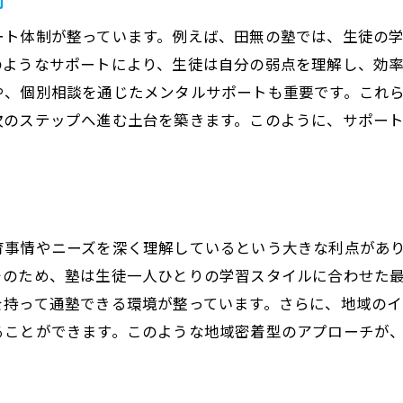
田無で注目の塾: 成績向上を支えるカリキュラムとは
ート体制が整っています。例えば、田無の塾では、生徒の
基礎力を底上げするための学習法
のようなサポートにより、生徒は自分の弱点を理解し、効
や、個別相談を通じたメンタルサポートも重要です。これ
応用力を養うための独自カリキュラム
次のステップへ進む土台を築きます。このように、サポー
進学指導の充実度を比較
田無の塾での実践的な授業内容
個別対応で達成する目標学習
カリキュラムの更新と教育品質の維持
育事情やニーズを深く理解しているという大きな利点があ
田無の塾比較: 生徒の目的に合わせた最適な選択
そのため、塾は生徒一人ひとりの学習スタイルに合わせた
志望校別の学習コース紹介
を持って通塾できる環境が整っています。さらに、地域の
個人の目標に応じたカスタマイズ指導
ることができます。このような地域密着型のアプローチが
田無での進学実績を踏まえた選択基準
保護者が注目する塾選びのポイント