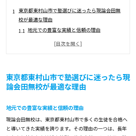
東京都東村山市で塾選びに迷ったら現論会田無
校が最適な理由
地元での豊富な実績と信頼の理由
現論会田無校の特長的な指導方法とは
地域密着型のサポート体制を活用する
生徒一人ひとりに合った学習環境の提供
現論会田無校での成功事例をチェック
東京都東村山市で塾選びに迷ったら現
志望校合格を支えるネットワークの活用
論会田無校が最適な理由
塾を通じて大学受験の成功を目指すなら現論会
田無校をチェック
地元での豊富な実績と信頼の理由
志望校別の対策プランの魅力
現論会田無校は、東京都東村山市で多くの生徒を合格へ
大学受験に特化したカリキュラム構成
と導いてきた実績を誇ります。その理由の一つは、長年
現論会田無校の勉強サポートシステム