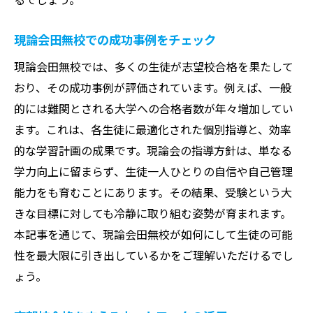
地域密着だからこその安心感
大学受験に特化した戦略的指導
現論会田無校での成功事例をチェック
他の塾にはない現論会の魅力
現論会田無校では、多くの生徒が志望校合格を果たして
現役合格者の声が証明する実力
おり、その成功事例が評価されています。例えば、一般
現論会田無校の指導で志望校合格を勝ち取るた
的には難関とされる大学への合格者数が年々増加してい
めのポイント
ます。これは、各生徒に最適化された個別指導と、効率
合格に向けた具体的な指導内容
的な学習計画の成果です。現論会の指導方針は、単なる
学力向上に留まらず、生徒一人ひとりの自信や自己管理
志望校に特化した指導プログラム
能力をも育むことにあります。その結果、受験という大
進路相談と学習指導の総合サポート
きな目標に対しても冷静に取り組む姿勢が育まれます。
心理的サポートで不安を払拭する
本記事を通じて、現論会田無校が如何にして生徒の可能
成功体験を積み重ねる指導法
性を最大限に引き出しているかをご理解いただけるでし
現実的な目標設定とその達成法
ょう。