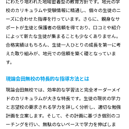
にわたり培われた地域密着型の教育方針です。地元の学
合格体験記から学ぶ成功のヒント
校のカリキュラムや受験情報に精通し、個々の生徒のニ
受験生のモチベーションを高める仕組み
ーズに合わせた指導を行っています。さらに、親身なサ
現役合格を目指すための戦略的指導
ポートが生徒と保護者の信頼を得ており、口コミや紹介
現論会田無校が提供する完全オーダーメイドカ
によって新たな生徒が集まることも少なくありません。
リキュラムの魅力
合格実績はもちろん、生徒一人ひとりの成長を第一に考
えた取り組みが、地元での信頼を築く礎となっていま
個別指導で学力を最大限に引き出す方法
す。
生徒のニーズに応える柔軟なカリキュラム
目標達成への道を切り開くプログラム
現論会田無校の特長的な指導方法とは
オーダーメイド指導で可能性を広げる
現論会田無校では、効率的な学習法と完全オーダーメイ
志望校合格に向けた逆算式学習計画
ドのカリキュラムが大きな特長です。生徒の現状の学力
カリキュラムとコーチングの相乗効果
と志望校の要求される学力を詳しく分析し、適切な勉強
効率的な学習法で志望校合格を目指す塾、現論
計画を立案します。そして、その計画に基づき個別のコ
会田無校
ーチングを行い、無駄のないペースで学力を伸ばしま