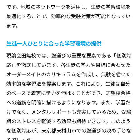
です。地域のネットワークを活用し、生徒の学習環境を
現論会田無校の生徒一人ひとりに合わせた学習
最適化することで、効率的な受験対策が可能となってい
計画の秘密
ます。
個々の成績に基づくオーダーメイド指導
学習進度に応じた柔軟なプランニング
生徒一人ひとりに合った学習環境の提供
目標達成への道筋を明確にする計画
現論会田無校では、塾選びの重要な要素である「個別対
効率的な学習をサポートする環境
応」を徹底しています。各生徒の学力や目標に合わせた
進歩を実感できるフィードバック体制
オーダーメイドのカリキュラムを作成し、無駄を省いた
現論会田無校ならではのパーソナライズ戦
効率的な学習法を提案します。これにより、生徒は自分
略
のペースで着実に学力を伸ばすことができ、志望校合格
への道筋を明確に描けるようになります。また、学習だ
田無の塾、現論会が大学受験に強い理由とその
けでなく、メンタルサポートも充実しているため、受験
実績
期のストレスを軽減する効果も期待できます。このよう
過去の合格実績から学ぶ成功の秘訣
な個別対応が、東京都東村山市での塾選びの決め手とな
現論会が持つ独自の強みを徹底解析
るでしょう。