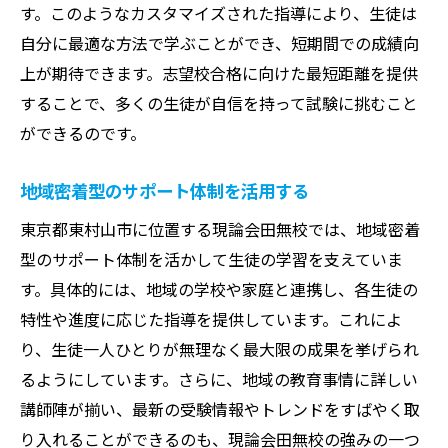
短期間で成果を上げる学習メソッド
す。このようなカスタマイズされた指導により、生徒は
時間を有効活用する勉強テクニック
自分に最適な方法で学ぶことができ、短期間での成績向
上が期待できます。志望校合格に向けた最短距離を提供
現論会独自の効率学習法とは
することで、多くの生徒が自信を持って試験に挑むこと
無駄を省いたプランニングの重要性
ができるのです。
学習効率を上げるためのヒント
成功に直結する時間管理術
地域密着型のサポート体制を活用する
最小の努力で最大の結果を追求する現論会田無
東京都東村山市に位置する現論会田無校では、地域密着
校の大学受験対策
型のサポート体制を活かして生徒の学習を支えていま
効果的な学習法で合格を勝ち取る
す。具体的には、地域の学校や家庭と連携し、各生徒の
目標達成のための計画の立て方
特性や進度に応じた指導を提供しています。これによ
少ない時間で効率を上げる方法
り、生徒一人ひとりが無理なく最大限の成果を挙げられ
合格への最短ルートを見つける
るようにしています。さらに、地域の教育事情に詳しい
講師陣が揃い、最新の受験情報やトレンドをすばやく取
受験勉強の質を高めるコツ
り入れることができるのも、現論会田無校の強みの一つ
成果を最大化する工夫と戦略