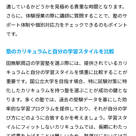
進路指導の手厚さが志望校合格を左右する
適しているかどうかを見極める貴重な時間となります。
さらに、体験授業の際に講師に質問することで、塾のサ
オンライン授業の活用方法
ポート体制や個別対応力をチェックできるのもポイント
学習環境がもたらすモチベーションの高ま
です。
り
最短距離での合格を目指すなら田無駅の塾をど
塾のカリキュラムと自分の学習スタイルを比較
う選ぶ？
田無駅周辺の学習塾を選ぶ際には、提供されているカリ
志望校に合わせた専用カリキュラムの重要
キュラムと自分の学習スタイルを慎重に比較することが
性
重要です。国公立大学を目指す場合、特に試験対策に特
フィードバックを活かした継続的な改善策
化したカリキュラムを持つ塾を選ぶことが成功の鍵とな
得意科目を伸ばす塾の選び方
ります。多くの塾では、過去の受験データを基にした効
弱点克服のための個別対応力
率的な学習プログラムを提供しており、それが自分の学
合格者が語る成功体験の共有
び方にどのように合致するかを考えましょう。学習スタ
学習効率を上げる塾のサポート体制
イルにフィットしないカリキュラムでは、長期にわたっ
て成果を上げることは難しいため、塾選びにおいては妥
田無駅周辺の学習塾が提供する独自カリキュラ