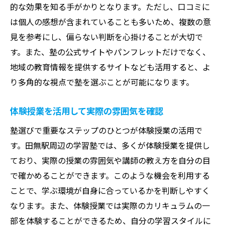
的な効果を知る手がかりとなります。ただし、口コミに
志望校合格を目指すあなたへ田無駅周辺の塾が
は個人の感想が含まれていることも多いため、複数の意
提供する戦略とは
見を参考にし、偏らない判断を心掛けることが大切で
個別カウンセリングで徹底的な弱点分析
す。また、塾の公式サイトやパンフレットだけでなく、
合格に直結する学習プランニング
地域の教育情報を提供するサイトなども活用すると、よ
り多角的な視点で塾を選ぶことが可能になります。
逆算思考で目標達成への道筋を明確に
最新の教育メソッドを取り入れた授業内容
体験授業を活用して実際の雰囲気を確認
模試を活用した実力チェックの方法
塾選びで重要なステップのひとつが体験授業の活用で
自己管理スキルを養う塾のサポート体制
す。田無駅周辺の学習塾では、多くが体験授業を提供し
田無駅エリアで効率的に学ぶための塾選びのポ
ており、実際の授業の雰囲気や講師の教え方を自分の目
イント
で確かめることができます。このような機会を利用する
通学時間を最小化して学習時間を確保
ことで、学ぶ環境が自身に合っているかを判断しやすく
自習室の充実度が学力向上を後押し
なります。また、体験授業では実際のカリキュラムの一
講師と生徒のコミュニケーションの質
部を体験することができるため、自分の学習スタイルに