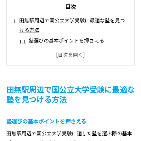
目次
田無駅周辺で国公立大学受験に最適な塾を見つ
ける方法
塾選びの基本ポイントを押さえる
口コミや評判を参考にする
体験授業を活用して実際の雰囲気を確認
塾のカリキュラムと自分の学習スタイルを
比較
田無駅周辺で国公立大学受験に最適な
アクセスの良さが学習効率に影響を与える
塾を見つける方法
理由
費用対効果を重視した塾選びのすすめ
塾選びの基本ポイントを押さえる
塾選びが合否を分ける！田無駅周辺の国公立大
学受験対策
田無駅周辺で国公立大学受験に適した塾を選ぶ際の基本