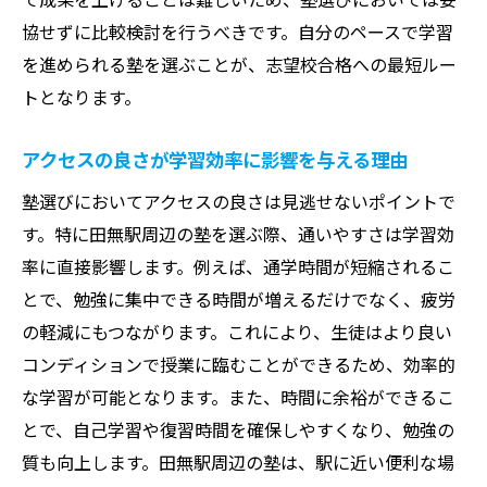
協せずに比較検討を行うべきです。自分のペースで学習
ムで志望校合格へ
を進められる塾を選ぶことが、志望校合格への最短ルー
カリキュラム設計の違いが合格を左右
トとなります。
短期間で成果を出すための集中講座
自分に合った学習スタイルの見つけ方
アクセスの良さが学習効率に影響を与える理由
講師陣の経験が生む信頼の授業内容
塾選びにおいてアクセスの良さは見逃せないポイントで
進捗管理の徹底がもたらす結果の違い
す。特に田無駅周辺の塾を選ぶ際、通いやすさは学習効
成功事例に基づくカリキュラム選び
率に直接影響します。例えば、通学時間が短縮されるこ
国公立大学受験を成功させるための田無駅エリ
とで、勉強に集中できる時間が増えるだけでなく、疲労
アの塾活用法
の軽減にもつながります。これにより、生徒はより良い
学習目標の明確化とその達成方法
コンディションで授業に臨むことができるため、効率的
な学習が可能となります。また、時間に余裕ができるこ
モチベーションを保つための塾の工夫
とで、自己学習や復習時間を確保しやすくなり、勉強の
定期的な進路相談で方向性を確認
質も向上します。田無駅周辺の塾は、駅に近い便利な場
実績に基づく信頼できる塾選びのコツ