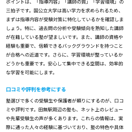
ポイントは、「指導内容」「講師の質」「学習環境」の
個別指導と集団指導の違いを理解する
三拍子です。国公立大学は高い学力を求められるため、
国公立大学受験に強い塾の特徴
まずは指導内容が受験対策に特化しているかを確認しま
合格実績から見た塾の選び方
しょう。特に、過去問の分析や受験傾向を熟知した講師
現役生が選ぶ塾の決め手
が在籍している塾が望ましいです。また、講師の資格や
授業スタイルと合格率の関係
経験も重要で、信頼できるバックグラウンドを持つこと
田無駅から通いやすい塾の利点
が合格への近道です。さらに、学習環境が整っているか
国公立大学合格への第一歩田無駅近くの優良塾
どうかも重要です。安心して集中できる空間は、効率的
紹介
な学習を可能にします。
小規模塾の個別対応力に注目
口コミや評判を参考にする
大規模予備校の最新情報を活用した学習法
塾選びで多くの受験生や保護者が頼りにするのが、口コ
国公立大学対策に特化した講師陣
ミや評判です。田無駅周辺の塾も、ネット上のレビュー
実績のあるカリキュラムで確実な成果
や先輩受験生の声が多くあります。これらの情報は、実
田無駅周辺のおすすめ塾リスト
際に通った人々の経験に基づいており、塾の特色や具体
合格者の声から学ぶ塾の選び方