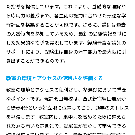
自分の学習目標を明確にする
た指導を提供しています。これにより、基礎的な理解か
事前に塾の情報をリサーチする
ら応用力の養成まで、各生徒の能力に合わせた最適な学
体験授業で雰囲気をチェック
習計画を構築することが可能です。さらに、講師は過去
保護者と一緒に相談して決定する
の入試傾向を熟知しているため、最新の受験情報を基に
料金プランとコストパフォーマンスを確認
した効果的な指導を実現しています。経験豊富な講師の
サポートにより、受験生は自身の潜在能力を最大限に引
長期的な学習計画を立てる
き出すことができるのです。
現論会田無校での学習がもたらす大学受験への
効果
教室の環境とアクセスの便利さを評価する
計画的な学習で志望校合格を目指す
教室の環境とアクセスの便利さも、塾選びにおいて重要
自信を持った受験対策の実現
なポイントです。現論会田無校は、西武新宿線田無駅か
模試を活用した現状把握と対策
ら徒歩4分という好立地に位置しており、通学のストレス
個々の弱点を克服する指導
を軽減します。教室内は、集中力を高めるために整えら
大学進学後の学びにも活かせる学習法
れた落ち着いた雰囲気で、受験生が安心して学習できる
受験のストレスを軽減する指導サポート
環境が整っています。さらに、最新の教育設備が完備さ