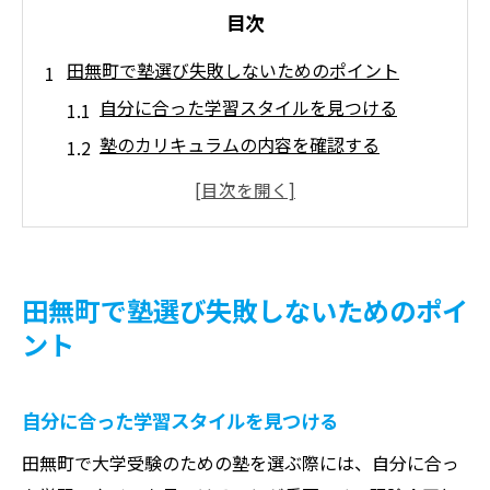
目次
田無町で塾選び失敗しないためのポイント
自分に合った学習スタイルを見つける
塾のカリキュラムの内容を確認する
指導経験豊富な講師の存在を重視する
教室の環境とアクセスの便利さを評価する
口コミや生徒の声から情報を集める
体験授業で実際の雰囲気を感じる
田無町で塾選び失敗しないためのポイ
西武新宿線田無駅近くの塾が選ばれる理由
ント
通いやすい立地で時間を有効活用
多様な交通手段で通学生の負担軽減
自分に合った学習スタイルを見つける
落ち着いた学習環境の提供
田無町で大学受験のための塾を選ぶ際には、自分に合っ
地域密着型の安心感と信頼性