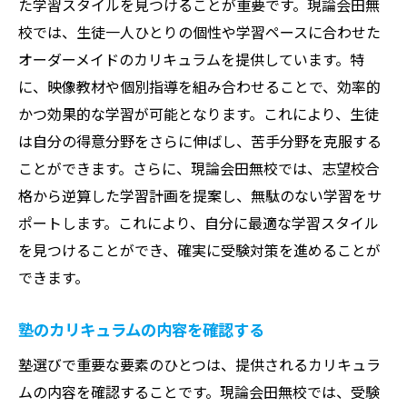
た学習スタイルを見つけることが重要です。現論会田無
駅近くの便利な学習施設の活用
校では、生徒一人ひとりの個性や学習ペースに合わせた
駅周辺の商業施設で勉強後のリフレッシュ
オーダーメイドのカリキュラムを提供しています。特
現論会田無校の特色あるカリキュラムで志望校
に、映像教材や個別指導を組み合わせることで、効率的
合格へ
かつ効果的な学習が可能となります。これにより、生徒
は自分の得意分野をさらに伸ばし、苦手分野を克服する
個別最適化された学習プランの提供
ことができます。さらに、現論会田無校では、志望校合
合格から逆算した効率的な学習法
格から逆算した学習計画を提案し、無駄のない学習をサ
一人ひとりに合わせた達成目標の設定
ポートします。これにより、自分に最適な学習スタイル
最新の受験情報を活用した指導
を見つけることができ、確実に受験対策を進めることが
生徒のモチベーションを引き出す指導
できます。
継続的なフィードバックで進捗管理
田無町の塾選びで確認すべき重要な要素
塾のカリキュラムの内容を確認する
費用対効果を考えた塾の選び方
塾選びで重要な要素のひとつは、提供されるカリキュラ
指導方法とカリキュラムの関連性
ムの内容を確認することです。現論会田無校では、受験