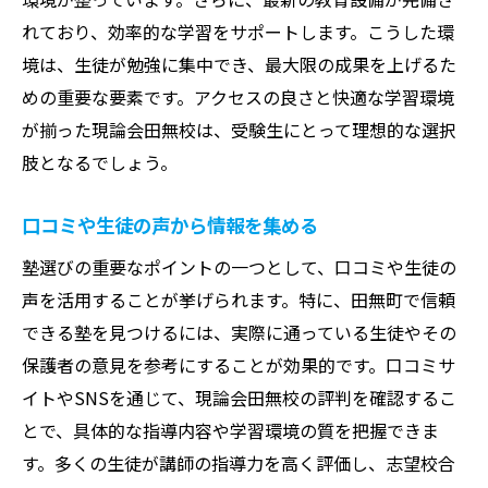
田無町での塾選びにおける現論会田無校の優位
れており、効率的な学習をサポートします。こうした環
性
境は、生徒が勉強に集中でき、最大限の成果を上げるた
めの重要な要素です。アクセスの良さと快適な学習環境
高い合格実績に基づいた信頼性
が揃った現論会田無校は、受験生にとって理想的な選択
最新の受験情報を活用した指導法
肢となるでしょう。
生徒一人ひとりに合わせた学習プラン
地域に根ざした安心感とサポート
口コミや生徒の声から情報を集める
多様な指導スタイルに対応可能
塾選びの重要なポイントの一つとして、口コミや生徒の
学習効率を最大化する指導環境
声を活用することが挙げられます。特に、田無町で信頼
できる塾を見つけるには、実際に通っている生徒やその
保護者の意見を参考にすることが効果的です。口コミサ
イトやSNSを通じて、現論会田無校の評判を確認するこ
とで、具体的な指導内容や学習環境の質を把握できま
す。多くの生徒が講師の指導力を高く評価し、志望校合