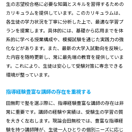
生の志望校合格に必要な知識とスキルを習得するための
保護者とのコミュニケーションの取り方
カリキュラムを提供しています。このカリキュラムは、
試験対策の実績と指導力の確認
各生徒の学力状況を丁寧に分析した上で、最適な学習プ
学習サポート体制と進路指導の充実度
ランを提案します。具体的には、基礎から応用までを体
学習設備と教材の質を確認
系的に学べる授業構成や、模擬試験を通じた実践力の強
大学受験成功の鍵は現論会田無校のパーソナラ
化などがあります。また、最新の大学入試動向を反映し
イズ指導
た内容を随時更新し、常に最先端の教育を提供していま
個別指導で目標達成をサポート
す。これにより、生徒は安心して受験対策に専念できる
自己学習力を伸ばす指導アプローチ
環境が整っています。
生徒の強みを活かした学習戦略
指導経験豊富な講師の存在を重視する
パーソナルな進捗管理とフィードバック
田無町で塾を選ぶ際に、指導経験豊富な講師の存在は非
異なる学習スタイルに対応した指導
常に重要です。講師の経験や実績は、受験生の学習の質
モチベーションを高める指導法
を大きく左右します。現論会田無校では、豊富な指導経
田無町での塾選びを成功させるためのステップ
験を持つ講師陣が、生徒一人ひとりの個別ニーズに応じ