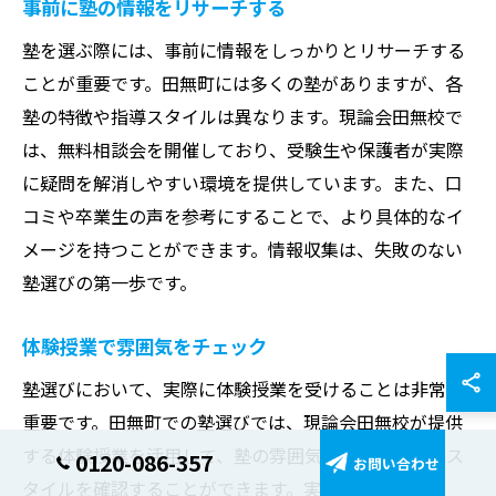
事前に塾の情報をリサーチする
塾を選ぶ際には、事前に情報をしっかりとリサーチする
ことが重要です。田無町には多くの塾がありますが、各
塾の特徴や指導スタイルは異なります。現論会田無校で
は、無料相談会を開催しており、受験生や保護者が実際
に疑問を解消しやすい環境を提供しています。また、口
コミや卒業生の声を参考にすることで、より具体的なイ
メージを持つことができます。情報収集は、失敗のない
塾選びの第一歩です。
体験授業で雰囲気をチェック
塾選びにおいて、実際に体験授業を受けることは非常に
重要です。田無町での塾選びでは、現論会田無校が提供
する体験授業を活用して、塾の雰囲気や講師陣の指導ス
0120-086-357
お問い合わせ
タイルを確認することができます。実際の授業を通じ