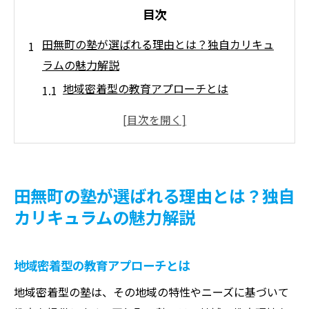
目次
田無町の塾が選ばれる理由とは？独自カリキュ
ラムの魅力解説
地域密着型の教育アプローチとは
独自カリキュラムの特徴と効果
生徒の成長を支える柔軟な学習計画
個々の学力に合わせた指導の重要性
進学先に直結する実践的な教育内容
田無町の塾が選ばれる理由とは？独自
保護者からの高評価の理由
カリキュラムの魅力解説
成功体験談から学ぶ！田無町の塾で目指す志望
校合格への道
地域密着型の教育アプローチとは
志望校合格者のリアルな声
地域密着型の塾は、その地域の特性やニーズに基づいて
個別指導による成功事例