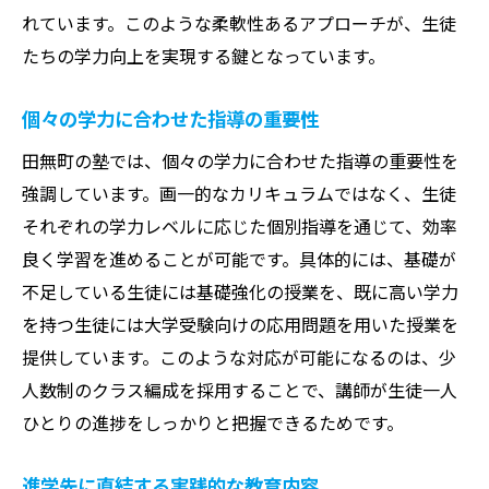
れています。このような柔軟性あるアプローチが、生徒
保護者からのフィードバックを活かした改
たちの学力向上を実現する鍵となっています。
善
田無町の塾での学力向上法！成功体験談に基づ
個々の学力に合わせた指導の重要性
くカリキュラムとは
田無町の塾では、個々の学力に合わせた指導の重要性を
実績に基づく効果的な学習法
強調しています。画一的なカリキュラムではなく、生徒
合格者が実践した勉強スケジュール
それぞれの学力レベルに応じた個別指導を通じて、効率
科目別の効果的な勉強法
良く学習を進めることが可能です。具体的には、基礎が
学習の進捗を確認する方法
不足している生徒には基礎強化の授業を、既に高い学力
成績向上に必要な集中力の鍛え方
を持つ生徒には大学受験向けの応用問題を用いた授業を
逆境を乗り越えるための心のトレーニング
提供しています。このような対応が可能になるのは、少
人数制のクラス編成を採用することで、講師が生徒一人
志望校合格への最短ルート！田無町の塾が誇る
ひとりの進捗をしっかりと把握できるためです。
効率的な学習法
逆算式カリキュラムの効果
進学先に直結する実践的な教育内容