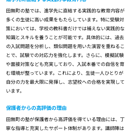
短期間で成績を上げる勉強法
田無町の塾では、進学先に直結する実践的な教育内容が
効率的なタイムマネジメントの秘訣
多くの生徒に高い成果をもたらしています。特に受験対
集中力を維持するための環境作り
策においては、学校の教科書だけでは補えない実践的な
合格への道筋を明確化するプロセス
知識とスキルを養うことが可能です。具体的には、過去
ストレスを軽減するための学習術
の入試問題を分析し、類似問題を用いた演習を重ねるこ
塾の評判が気になる！田無町の成功事例から見
とで、試験での対応力を強化します。さらに、模擬試験
る塾の選び方
や面接対策なども充実しており、入試本番での自信を育
評判の良い塾の共通点
む環境が整っています。これにより、生徒一人ひとりが
自分の力を最大限に発揮し、志望校への合格を実現して
成功事例から学ぶ塾選びのコツ
います。
口コミや評判を参考にする方法
実際に通った保護者や生徒の声
保護者からの高評価の理由
体験入塾を通じた比較のポイント
田無町の塾が保護者から高評価を得ている理由には、丁
選び方の最終決定をするための基準
寧な指導と充実したサポート体制があります。講師陣は