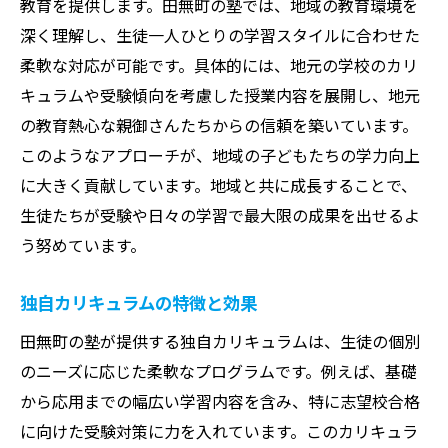
教育を提供します。田無町の塾では、地域の教育環境を
合格へ導いた具体的な学習戦略
深く理解し、生徒一人ひとりの学習スタイルに合わせた
短期間で成果を出す勉強法
柔軟な対応が可能です。具体的には、地元の学校のカリ
合格体験を通じたモチベーションの維持
キュラムや受験傾向を考慮した授業内容を展開し、地元
保護者のサポートと塾の連携
の教育熱心な親御さんたちからの信頼を築いています。
地域密着型塾の特長を探る！田無町の教育熱心
このようなアプローチが、地域の子どもたちの学力向上
な親御さん必見
に大きく貢献しています。地域と共に成長することで、
生徒たちが受験や日々の学習で最大限の成果を出せるよ
地域の教育ニーズに応える塾とは
う努めています。
親と塾のコミュニケーションの重要性
地域イベントとの連携による学習促進
独自カリキュラムの特徴と効果
地域特有の教育課題への対応策
田無町の塾が提供する独自カリキュラムは、生徒の個別
塾と地域社会の持続可能な関係
のニーズに応じた柔軟なプログラムです。例えば、基礎
親子で参加できる学習イベントの紹介
から応用までの幅広い学習内容を含み、特に志望校合格
田無町の塾での個別指導の力とは？生徒の目標
に向けた受験対策に力を入れています。このカリキュラ