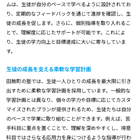
達成をサポート
ムは、生徒が自分のペースで学べるように設計されてお
個別指導のメリットと効果
り、定期的なフィードバックを通じて進捗を確認し、生
生徒一人ひとりのニーズに応じた指導法
徒の成長を促します。さらに、個別指導を取り入れるこ
とで、理解度に応じたサポートが可能です。これによ
専任講師によるきめ細かなケア
り、生徒の学力向上と目標達成に大いに寄与していま
モチベーションを引き出す指導方法
す。
生徒の自立心を育む学習サポート
目標達成に向けた定期的な振り返り
生徒の成長を支える柔軟な学習計画
塾選びのポイント！田無町で人気の塾が提供す
田無町の塾では、生徒一人ひとりの成長を最大限に引き
る安心の学習環境
出すために柔軟な学習計画を採用しています。一般的な
安全で快適な学習環境の構築
学習計画とは異なり、個々の学力や目標に応じてカスタ
最新の教育技術を活用した授業
マイズされたプランが提供されるため、生徒たちは自分
生徒の健康を考慮した学習プラン
のペースで学業に取り組むことができます。例えば、苦
ストレスフリーな学習のための工夫
手科目に重点を置くことで、理解を深めやすくし、得意
科目ではさらなる応用力を身につけるような指導が行わ
学習環境がモチベーションに与える影響