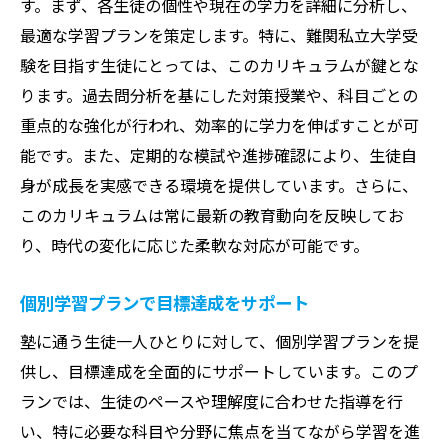
す。まず、各生徒の個性や現在の学力を詳細に分析し、
学力を可視化する定期的なフィードバック
最適な学習プランを策定します。特に、難関私立大学受
進路相談で未来の選択肢を広げる
験を目指す生徒にとっては、このカリキュラムが鍵とな
過去問演習で合格を引き寄せる田無町の塾の指
ります。過去問分析を基にした対策授業や、科目ごとの
導法
重点的な強化が行われ、効率的に学力を伸ばすことが可
能です。また、定期的な模試や進捗確認により、生徒自
多様な過去問から学ぶ出題傾向の分析
身が成長を実感できる環境を提供しています。さらに、
解答プロセスを重視した演習の実施
このカリキュラムは常に最新の教育動向を反映してお
間違いを活かす復習の仕方
り、時代の変化に応じた柔軟な対応が可能です。
過去問演習と模擬試験の相乗効果
志望校対策に特化した演習方法
個別学習プランで目標達成をサポート
繰り返し学習で実力を確実に固める
塾に通う生徒一人ひとりに対して、個別学習プランを提
志望校別対策で差をつける田無町の塾の強み
供し、目標達成を全面的にサポートしています。このプ
志望校の特徴に特化した指導内容
ランでは、生徒のペースや理解度に合わせた指導を行
学校ごとの出題スタイルに応じた学習法
い、特に必要な科目や分野に焦点を当てながら学習を進