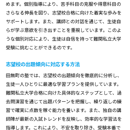
めます。個別指導により、苦手科目の克服や得意科目の
合格者の声を活かしたノウハウの提供
さらなる伸長を図り、志望校合格に向けた着実な歩みを
志望校固有の対策で不安を解消
サポートします。また、講師との対話を通じて、生徒自
受験戦略の構築と実践
らが学ぶ意欲を引き出すことを重視しています。このよ
目標達成に向けたモチベーション管理
うな個別対応により、生徒は自信を持って難関私立大学
田無町の塾で学ぶことが未来への第一歩になる
受験に挑むことができるのです。
理由
学ぶ力を養う環境作り
志望校の出題傾向に対応する方法
自己成長を促す教育方針
田無町の塾では、志望校の出題傾向を徹底的に分析し、
長期的な視点でのキャリア支援
生徒一人ひとりに最適な学習プランを提供しています。
学習を通じて身につく自己管理能力
難関私立大学合格に向けた具体的なステップとして、過
去問演習を通じて出題パターンを把握し、繰り返しの練
地域に根ざした教育機関としての信頼
習で確実に点数を稼ぐ能力を養います。また、独自の講
未来を見据えた教育の提供
師陣が最新の入試トレンドを反映し、効率的な学習法を
西東京市田無町の塾で提供されるきめ細やかな
指導します。これにより、不安を取り除き、受験本番で
サポート体制