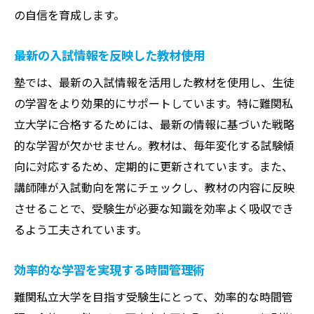
の自信を育成します。
生徒を第一に考えたサポート体制
保護者との連携を強化したコミュニケーシ
最新の入試情報を反映した教材使用
ョン
塾では、最新の入試情報を活用した教材を使用し、生徒
学習環境の整備と安心の提供
の学習をより効果的にサポートしています。特に難関私
メンタルサポートで不安を解消
立大学に合格するためには、最新の情報に基づいた戦略
進路指導における経験豊富なアドバイス
的な学習が欠かせません。教材は、毎年変化する試験傾
トータルサポートで受験を成功に導く
向に対応するため、定期的に更新されています。また、
講師陣が入試動向を常にチェックし、教材の内容に反映
塾選びが合否を分ける？田無町の塾の実績に注
させることで、受験生が必要な知識を効率よく吸収でき
目
るよう工夫されています。
過去の合格実績が示す信頼性
実績で裏付けられた教育の質
効率的な学習を実現する時間管理術
成功事例から学ぶ合格の秘訣
難関私立大学を目指す受験生にとって、効率的な時間管
受験結果に基づくカリキュラムの改良