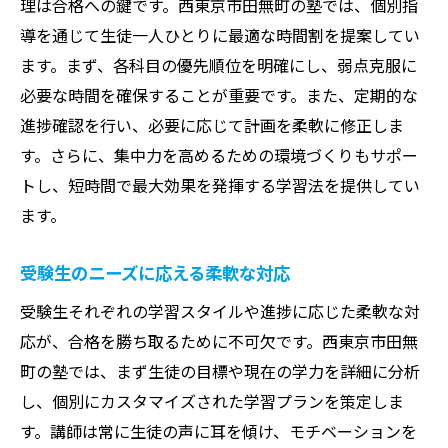
理は合格への鍵です。西東京市田無町の塾では、個別指
合格者の体験談に学ぶ受験戦略
導を通じて生徒一人ひとりに最適な時間割を提案してい
選ばれる理由を支える実績
ます。まず、各科目の優先順位を明確にし、弱点克服に
夢をかなえる塾選びのポイント田無町での学習
必要な時間を確保することが重要です。また、定期的な
体験
進捗確認を行い、必要に応じて計画を柔軟に修正しま
塾選びの基準となるポイント
す。さらに、集中力を高めるための環境づくりもサポー
トし、短時間で最大効果を発揮する学習法を提供してい
体験授業で知る塾の雰囲気
ます。
生徒の成長を見守る講師陣の熱意
塾選びが未来を変える理由
受験生のニーズに応える柔軟な対応
実際に通った生徒の声を参考に
受験生それぞれの学習スタイルや進捗に応じた柔軟な対
夢を実現するための最適な学習環境
応が、合格を勝ち取るために不可欠です。西東京市田無
町の塾では、まず生徒の目標や現在の学力を詳細に分析
し、個別にカスタマイズされた学習プランを策定しま
す。講師は常に生徒の声に耳を傾け、モチベーションを