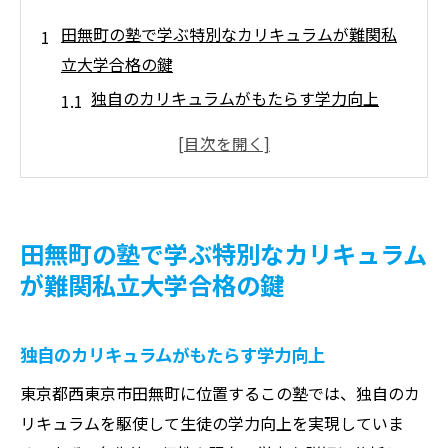
田無町の塾で学ぶ特別なカリキュラムが難関私
立大学合格の鍵
独自のカリキュラムがもたらす学力向上
個別学習プランで目標達成をサポート
志望校の出題傾向に対応する方法
最新の入試情報を反映した教材使用
効率的な学習を実現する時間管理術
田無町の塾で学ぶ特別なカリキュラム
受験生のニーズに応える柔軟な対応
が難関私立大学合格の鍵
個別指導が可能性を広げる田無町の塾の魅力
一人ひとりに合わせた学習計画の重要性
独自のカリキュラムがもたらす学力向上
個別指導がもたらす集中力の向上
東京都西東京市田無町に位置するこの塾では、独自のカ
講師陣が提供するきめ細やかなフォロー
リキュラムを駆使して生徒の学力向上を実現していま
質問しやすい環境が生み出す安心感