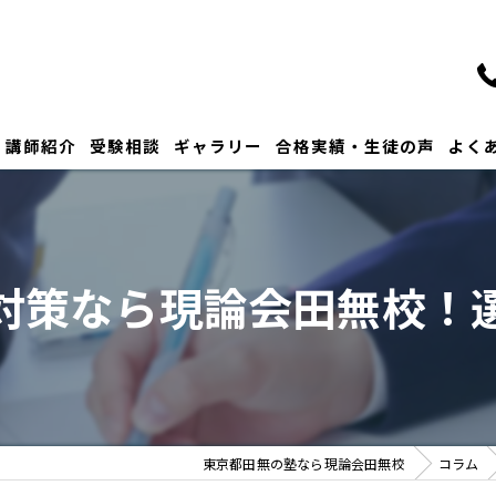
講師紹介
受験相談
ギャラリー
合格実績・生徒の声
よく
対策なら現論会田無校！
東京都田無の塾なら現論会田無校
コラム