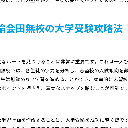
無校は、ただの塾を超え、生徒の夢を実現するための強力
実績に裏打ちされた指導内容
田無町での教育活動の成果
現論会田無校が塾に求める大学受験成功の要素とは
論会田無校の大学受験攻略法
生徒の成績を上げるための工夫
モチベーション管理の重要性
多様な学習スタイルへの対応力
適なルートを見つけることは非常に重要です。これは一人
現論会の評価基準とその実績
田無校では、各生徒の学力を分析し、志望校の入試傾向を
成功を支えるバックアップ体制
験生は無駄のない学習を進めることができ、効率的に志望
田無町での長期的な教育ビジョン
のポイントを押さえ、着実なステップを踏むことが可能で
大学受験の塾選びに迷ったら田無町の現論会で決まり
現論会が選ばれる理由とは
他の塾とはここが違う！
た学習計画を作成することは、大学受験を成功に導く鍵で
現論会で得られる受験ノウハウ