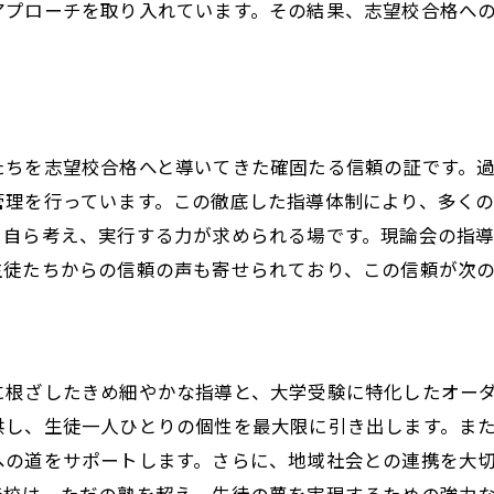
アプローチを取り入れています。その結果、志望校合格へ
現論会田無校の塾で叶える志望校合格の実例
過去の合格者の声
成功に導いたプログラム紹介
田無校での個別指導の成果
たちを志望校合格へと導いてきた確固たる信頼の証です。
志望校合格までの道のり
管理を行っています。この徹底した指導体制により、多く
合格者が語る現論会の魅力
、自ら考え、実行する力が求められる場です。現論会の指
生徒たちからの信頼の声も寄せられており、この信頼が次の
田無町の地域に根ざした教育
塾が大学受験の鍵！田無町の現論会の実践的指導
現論会の指導法が目指すもの
実践的な試験対策がもたらす結果
に根ざしたきめ細やかな指導と、大学受験に特化したオー
質の高い講師陣による徹底指導
供し、生徒一人ひとりの個性を最大限に引き出します。ま
への道をサポートします。さらに、地域社会との連携を大
受験のプロが教える勉強法