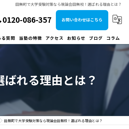
田無町で大学受験対策なら現論会田無校！選ばれる理由とは？
0120-086-357
お問い合わせはこちら
ある質問
当塾の特徴
アクセス
お知らせ
ブログ
コラム
大学受験
早慶
選ばれる理由とは？
予備校
国立
MARCH
田無町で大学受験対策なら現論会田無校！選ばれる理由とは？