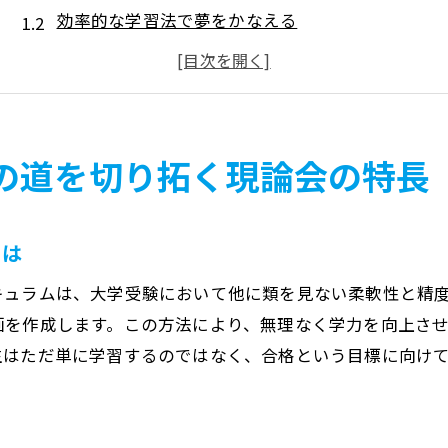
効率的な学習法で夢をかなえる
個別指導のメリットを最大化
現論会の指導力が生徒を支える
合格実績から見る信頼と実績
田無町で選ばれる理由とは
の道を切り拓く現論会の特長
塾選びで差がつく！現論会田無校の大学受験攻略法
志望校合格への最適ルート
とは
生徒一人ひとりに合わせた学習計画
キュラムは、大学受験において他に類を見ない柔軟性と精
短期間で成果を出す勉強法
画を作成します。この方法により、無理なく学力を向上さ
現論会の教師陣による質の高い指導
生はただ単に学習するのではなく、合格という目標に向け
合格実現に向けたサポート体制
田無校が提供する独自の学習プログラム
現論会田無校の大学受験合格術最短ルートの秘密