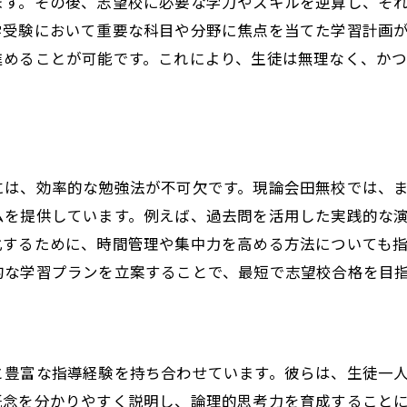
ます。その後、志望校に必要な学力やスキルを逆算し、そ
田無校での実績と信頼
学受験において重要な科目や分野に焦点を当てた学習計画
未来を拓くための塾選び
進めることが可能です。これにより、生徒は無理なく、か
志望校合格を目指す全ての方へ
には、効率的な勉強法が不可欠です。現論会田無校では、
ムを提供しています。例えば、過去問を活用した実践的な
化するために、時間管理や集中力を高める方法についても
的な学習プランを立案することで、最短で志望校合格を目
と豊富な指導経験を持ち合わせています。彼らは、生徒一
概念を分かりやすく説明し、論理的思考力を育成すること