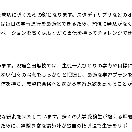
逆算式カリキュラムで無駄を省く
を成功に導くための鍵となります。スタディサプリなどの
現役合格を目指すための必勝法
徒は毎日の学習進行を最適化できるため、勉強に無駄がな
生徒のモチベーションを高める環境
チベーションを高く保ちながら自信を持ってチャレンジで
結果を出すための学習ペース管理
現論会の過去の成功事例
田無町の生徒が選ぶ理由
います。現論会田無校では、生徒一人ひとりの学力や目標
田無町で大学受験を成功へ導く塾現論会のカリキュラ
れない個々の弱点をしっかりと把握し、最適な学習プラン
科目別に特化した指導内容
自信を持ち、志望校合格へと繋がる学習意欲を高めることが
合格に直結するカリキュラム
個々の弱点を克服するための方法
現論会の教材選びのポイント
要な役割を果たしています。多くの大学受験生が抱える課
実践を重視した授業運営
るために、経験豊富な講師陣が独自の指導法で生徒をサポ
田無町での成功事例を公開