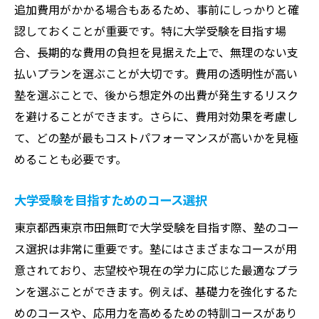
田無町の大学受験塾の選び方
追加費用がかかる場合もあるため、事前にしっかりと確
授業料の内訳とその特徴
認しておくことが重要です。特に大学受験を目指す場
合、長期的な費用の負担を見据えた上で、無理のない支
専門的なコースの費用比較
払いプランを選ぶことが大切です。費用の透明性が高い
選ぶべき塾のカリキュラムと料金
塾を選ぶことで、後から想定外の出費が発生するリスク
塾選びで失敗しないためのポイント
を避けることができます。さらに、費用対効果を考慮し
塾の料金プランの賢い選び方
て、どの塾が最もコストパフォーマンスが高いかを見極
田無町の塾で大学受験に成功するための費用面
めることも必要です。
の注意点
大学受験塾の費用に関する基礎知識
大学受験を目指すためのコース選択
予算内で最大の成果を引き出す方法
東京都西東京市田無町で大学受験を目指す際、塾のコー
費用面でのリスクを最小化する対策
ス選択は非常に重要です。塾にはさまざまなコースが用
田無町での塾費用に関する注意事項
意されており、志望校や現在の学力に応じた最適なプラ
ンを選ぶことができます。例えば、基礎力を強化するた
塾選びで考慮すべき経済的要素
めのコースや、応用力を高めるための特訓コースがあり
将来への投資としての塾選び