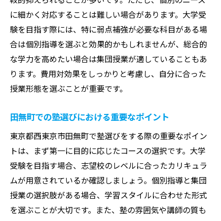
大学受験に向けた計画的な予算管理
に細かく対応することは難しい場合があります。大学受
費用効果を最大化するための選択肢
験を目指す際には、特に弱点補強が必要な科目がある場
塾の価値を見極めるためのポイント
合は個別指導を選ぶと効果的かもしれませんが、総合的
田無町で大学受験に向けた塾選び費用に見る賢
な学力を高めたい場合は集団授業が適していることもあ
い選択
ります。費用対効果をしっかりと考慮し、自分に合った
授業形態を選ぶことが重要です。
大学受験に適した塾の見つけ方
費用面での賢い選択をするポイント
田無町での塾選びにおける重要なポイント
田無町の塾における費用効果の考え方
東京都西東京市田無町で塾選びをする際の重要なポイン
受験に成功するための塾選びの秘訣
トは、まず第一に目的に応じたコースの選択です。大学
費用に対する期待値管理の方法
受験を目指す場合、志望校のレベルに合ったカリキュラ
大学受験に向けた最適な塾とその費用
ムが用意されているか確認しましょう。個別指導と集団
授業の選択肢がある場合、学習スタイルに合わせた形式
を選ぶことが大切です。また、塾の雰囲気や講師の質も