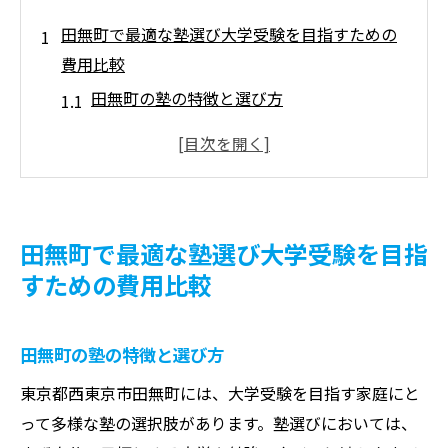
田無町で最適な塾選び大学受験を目指すための
費用比較
田無町の塾の特徴と選び方
学費における異なる料金体系の理解
大学受験を目指すためのコース選択
個別指導と集団授業の費用比較
田無町での塾選びにおける重要なポイント
田無町で最適な塾選び大学受験を目指
費用対効果を考慮したベストな選択肢
すための費用比較
効果的な学習環境を田無町の塾で見つける方法
と費用の概要
田無町の塾の特徴と選び方
学習環境の重要性とその選び方
東京都西東京市田無町には、大学受験を目指す家庭にと
田無町の塾の設備とサポート体制
って多様な塾の選択肢があります。塾選びにおいては、
費用に見合った質の高い教育を受けるには