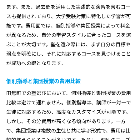
ます。また、過去問を活用した実践的な演習を含むコー
最適な学習プランを田無町の塾選びから考える
スも提供されており、大学受験対策に特化した学習が可
費用比較
能です。費用面では、個別指導や集団授業によって料金
学習プランの立て方と塾選びの関係
が異なるため、自分の学習スタイルに合ったコースを選
コストパフォーマンスの良い塾の選び方
ぶことが大切です。塾を選ぶ際には、まず自分の目標や
計画的な学習による費用削減の方法
弱点を明確にし、それに対応するコースを見つけること
短期間で成果を上げるためのプランニング
が成功への鍵となります。
田無町での学習プランとその費用感
個別指導と集団授業の費用比較
個人の目標に合わせた塾選びのコツ
田無町での塾選びにおいて、個別指導と集団授業の費用
田無町の塾で大学受験を目指す家庭のための費
比較は避けて通れません。個別指導は、講師が一対一で
用効果的な選択
生徒に対応するため、高度なカスタマイズが可能です。
家族のニーズに応じた塾選び
しかし、その分費用が高くなる傾向があります。一方
費用を抑えて成果を出すための戦略
で、集団授業は複数の生徒と共に学ぶ形式で、費用は比
田無町で見つける最適な塾とその費用
較的抑えられることが多いです。ただし、個別のニーズ