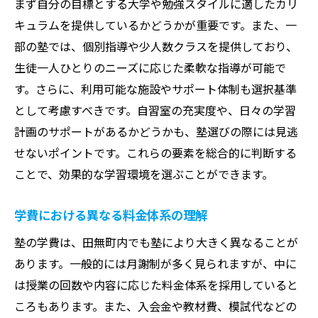
まず自分の目標とする大学や勉強スタイルに適したカリ
成功体験を生む学習環境の特徴
キュラムを提供しているかどうかが重要です。また、一
田無町の塾での効果的な学習法
部の塾では、個別指導や少人数クラスを提供しており、
塾の環境と費用のバランスを考える
生徒一人ひとりのニーズに応じた柔軟な指導が可能で
家計に優しい田無町の大学受験塾費用対効果を
す。さらに、利用可能な施設やサポート体制も選択基準
徹底検証
として考慮すべきです。自習室の充実度や、日々の学習
計画のサポートがあるかどうかも、塾選びの際には見逃
費用を抑えながら成果を上げる方法
せないポイントです。これらの要素を総合的に判断する
家計に優しい塾選びのポイント
ことで、効果的な学習環境を選ぶことができます。
奨学金や割引制度の活用方法
費用対効果の高い塾の見極め方
学費における異なる料金体系の理解
学費に対する成績向上の実現性
塾の学費は、田無町内でも塾により大きく異なることが
田無町の塾での費用面に関する注意点
あります。一般的には月謝制が多く見られますが、中に
田無町で大学受験をサポートする塾の費用と選
は授業の回数や内容に応じた料金体系を採用していると
び方ガイド
ころもあります。また、入会金や教材費、模試代などの